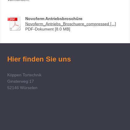
Novoferm Antriebsbroschüre
Novoferm_Antriebs_Broschuere_compressed [...]
PDF-Dokument [8.0 MB]
Hier finden Sie uns
Köppen Tortechnik
Ginsterweg 17
52146
Würselen