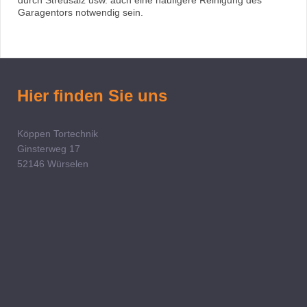
durch Streusalz usw. auch eine häufigere Reinigung des
Garagentors notwendig sein.
Hier finden Sie uns
Köppen Tortechnik
Ginsterweg 17
52146
Würselen