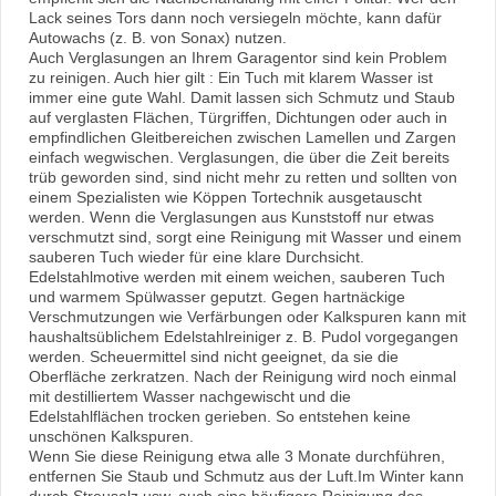
Lack seines Tors dann noch versiegeln möchte, kann dafür
Autowachs (z. B. von Sonax) nutzen.
Auch Verglasungen an Ihrem Garagentor sind kein Problem
zu reinigen. Auch hier gilt : Ein Tuch mit klarem Wasser ist
immer eine gute Wahl. Damit lassen sich Schmutz und Staub
auf verglasten Flächen, Türgriffen, Dichtungen oder auch in
empfindlichen Gleitbereichen zwischen Lamellen und Zargen
einfach wegwischen. Verglasungen, die über die Zeit bereits
trüb geworden sind, sind nicht mehr zu retten und sollten von
einem Spezialisten wie Köppen Tortechnik ausgetauscht
werden. Wenn die Verglasungen aus Kunststoff nur etwas
verschmutzt sind, sorgt eine Reinigung mit Wasser und einem
sauberen Tuch wieder für eine klare Durchsicht.
Edelstahlmotive werden mit einem weichen, sauberen Tuch
und warmem Spülwasser geputzt. Gegen hartnäckige
Verschmutzungen wie Verfärbungen oder Kalkspuren kann mit
haushaltsüblichem Edelstahlreiniger z. B. Pudol vorgegangen
werden. Scheuermittel sind nicht geeignet, da sie die
Oberfläche zerkratzen. Nach der Reinigung wird noch einmal
mit destilliertem Wasser nachgewischt und die
Edelstahlflächen trocken gerieben. So entstehen keine
unschönen Kalkspuren.
Wenn Sie diese Reinigung etwa alle 3 Monate durchführen,
entfernen Sie Staub und Schmutz aus der Luft.Im Winter kann