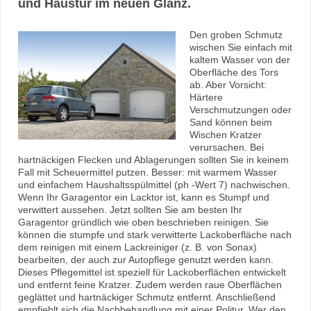
und Haustür im neuen Glanz.
Den groben Schmutz
wischen Sie einfach mit
kaltem Wasser von der
Oberfläche des Tors
ab. Aber Vorsicht:
Härtere
Verschmutzungen oder
Sand können beim
Wischen Kratzer
verursachen. Bei
hartnäckigen Flecken und Ablagerungen sollten Sie in keinem
Fall mit Scheuermittel putzen. Besser: mit warmem Wasser
und einfachem Haushaltsspülmittel (ph -Wert 7) nachwischen.
Wenn Ihr Garagentor ein Lacktor ist, kann es Stumpf und
verwittert aussehen. Jetzt sollten Sie am besten Ihr
Garagentor gründlich wie oben beschrieben reinigen. Sie
können die stumpfe und stark verwitterte Lackoberfläche nach
dem reinigen mit einem Lackreiniger (z. B. von Sonax)
bearbeiten, der auch zur Autopflege genutzt werden kann.
Dieses Pflegemittel ist speziell für Lackoberflächen entwickelt
und entfernt feine Kratzer. Zudem werden raue Oberflächen
geglättet und hartnäckiger Schmutz entfernt. Anschließend
empfiehlt sich die Nachbehandlung mit einer Politur. Wer den