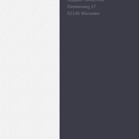
Ginsterweg 17
52146
Würselen