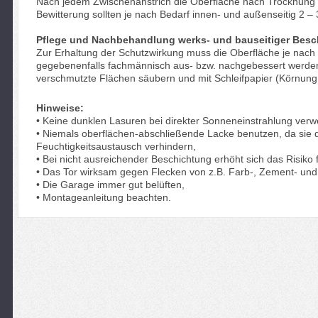
Nach jedem Zwischenanstrich die Oberfläche nach Trocknung s
Bewitterung sollten je nach Bedarf innen- und außenseitig 2 – 
Pflege und Nachbehandlung werks- und bauseitiger Bes
Zur Erhaltung der Schutzwirkung muss die Oberfläche je nach
gegebenenfalls fachmännisch aus- bzw. nachgebessert werden 
verschmutzte Flächen säubern und mit Schleifpapier (Körnun
Hinweise:
• Keine dunklen Lasuren bei direkter Sonneneinstrahlung ver
• Niemals oberflächen-abschließende Lacke benutzen, da sie
Feuchtigkeitsaustausch verhindern,
• Bei nicht ausreichender Beschichtung erhöht sich das Risiko 
• Das Tor wirksam gegen Flecken von z.B. Farb-, Zement- und 
• Die Garage immer gut belüften,
• Montageanleitung beachten.