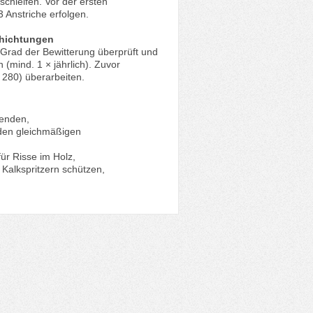
chleifen. Vor der ersten
3 Anstriche erfolgen.
chichtungen
 Grad der Bewitterung überprüft und
(mind. 1 × jährlich). Zuvor
g 280) überarbeiten.
wenden,
 den gleichmäßigen
für Risse im Holz,
Kalkspritzern schützen,